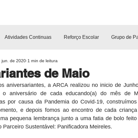
ATIVIDADES
AÇÕES E EVENTOS
PROJETOS E PA
Atividades Continuas
Reforço Escolar
Grupo de Pa
 jun. de 2020
1 min de leitura
Enfrentamento ao Covid-19
Letramento
Dia do Bem 
riantes de Maio
 aniversariantes, a ARCA realizou no inicio de Junh
o
Inserção Profissional
Esporte
Comunicação Co
ar o aniversário de cada educando(a) do mês de Ma
das por causa da Pandemia do Covid-19, construímos
omento, e depois fomos ao encontro de cada criança 
uma pequena lembrança junto a uma fatia de bolo feito 
o Parceiro Sustentável: Panificadora Meireles.