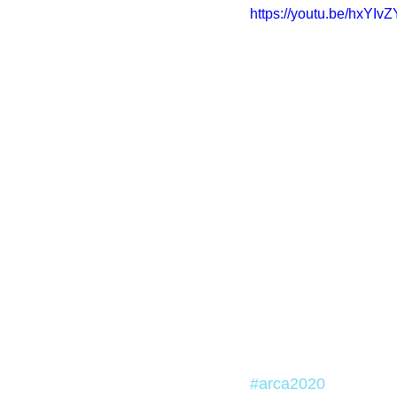
https://youtu.be/hxYIv
#arca2020