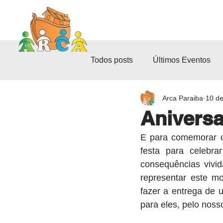
INÍCIO
QUEM SOMOS
Todos posts
Últimos Eventos
Arca Paraiba
10 de
Bandarca
Cidadania
Aniversa
E para comemorar os
Balcão de Formação e Empreg
festa para celebr
consequências vivi
representar este m
fazer a entrega de 
para eles, pelo noss