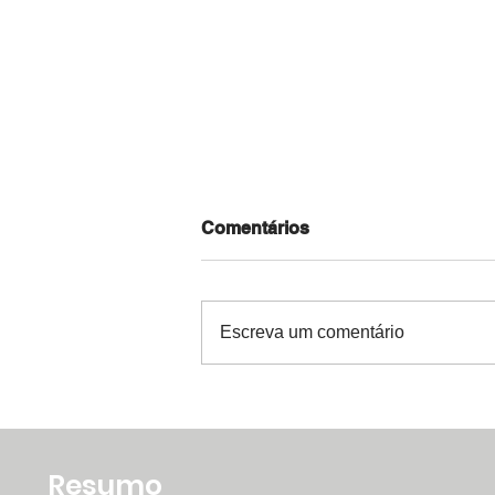
Comentários
Escreva um comentário
Rede Amiga da Ilha do
Bispo
Resumo