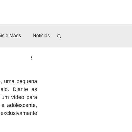
RCEIROS
MÍDIAS
BLOG
CONTATO
Entrar
is e Mães
Notícias
Fazer
o, uma pequena 
munitária
Ballet
io. Diante as 
 um vídeo para 
e adolescente, 
exclusivamente 