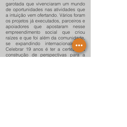
garotada que vivenciaram um mundo
de oportunidades nas atividades que
a intuição vem ofertando. Vários foram
os projetos já executados, parceiros e
apoiadores que apostaram nesse
empreendimento social que criou
raízes e que foi além da comunidade,
se expandindo internacionalmente.
Celebrar 19 anos é ter a certeza da
construção de perspectivas para a
juventude.
Gratidão a todos e todas que
contribuíram e fazem parte dessa
celebração da Vida.