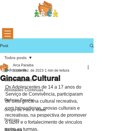
Post
Todos posts
Arca Paraiba
Todos posts
13 de dez. de 2023
1 min de leitura
Gincana Cultural
Últimos Eventos
Os Adolescentes de 14 a 17 anos do 
Atividades Continuas
Serviço de Convivência, participaram 
Reforço Escolar
de uma gincana cultural recreativa, 
com brincadeiras, provas culturais e 
Grupo de Pais e Mães
recreativas, na pespectiva de promover 
Notícias
o lazer e o fortalecimento de vinculos 
entre as turmas.
Bandarca