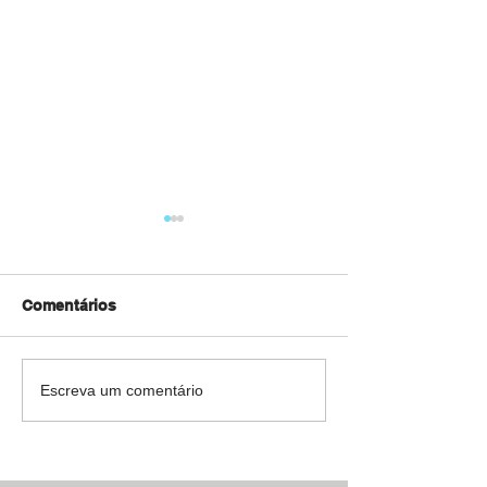
Comentários
Informática na ARCA
Festival de Esp
Escreva um comentário
e Cultura