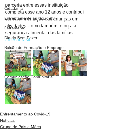
parceria entre essas instituição 
Cidadania
completa esse ano 12 anos e contribui 
Enfrentamento ao Covid-19
com a alimentação das crianças em 
atividades  como também reforça a 
Letramento
segurança alimentar das famílias.
Dia do Bem Fazer
#mesabrasil
Balcão de Formação e Emprego
Inserção Profissional
Esporte
Comunicação Comunitária
Ballet
Enfrentamento ao Covid-19
Notícias
Grupo de Pais e Mães