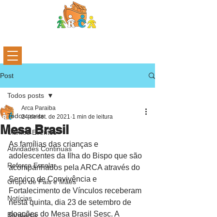
Post
Todos posts
Arca Paraiba
Todos posts
24 de set. de 2021
1 min de leitura
Mesa Brasil
Últimos Eventos
As famílias das crianças e 
Atividades Continuas
adolescentes da Ilha do Bispo que são 
Reforço Escolar
acompanhados pela ARCA através do 
Serviço de Convivência e 
Grupo de Pais e Mães
Fortalecimento de Vínculos receberam 
Notícias
nesta quinta, dia 23 de setembro de 
doações do Mesa Brasil Sesc. A 
Bandarca