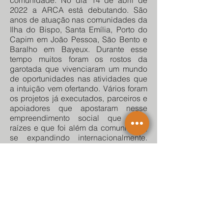
comunidade. No dia 14 de abril de
2022 a ARCA está debutando. São
anos de atuação nas comunidades da
Ilha do Bispo, Santa Emília, Porto do
Capim em João Pessoa, São Bento e
Baralho em Bayeux. Durante esse
tempo muitos foram os rostos da
garotada que vivenciaram um mundo
de oportunidades nas atividades que
a intuição vem ofertando. Vários foram
os projetos já executados, parceiros e
apoiadores que apostaram nesse
empreendimento social que criou
raízes e que foi além da comunidade,
se expandindo internacionalmente.
Celebrar 19 anos é ter a certeza da
construção de perspectivas para a
juventude.
Gratidão a todos e todas que
contribuíram e fazem parte dessa
celebração da Vida.