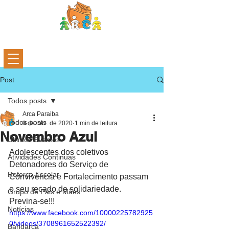
Post
Todos posts
Arca Paraiba
Todos posts
9 de dez. de 2020
1 min de leitura
Novembro Azul
Últimos Eventos
Adolescentes dos coletivos 
Atividades Continuas
Detonadores do Serviço de 
Reforço Escolar
Convivência e Fortalecimento passam 
o seu recado de solidariedade. 
Grupo de Pais e Mães
Previna-se!!!
Notícias
https://www.facebook.com/10000225782925
0/videos/3708961652522392/
Bandarca