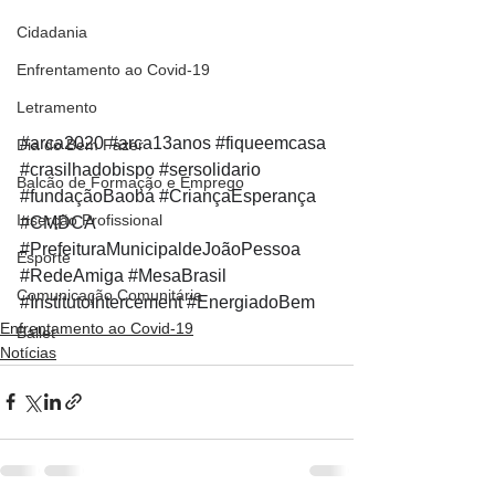
Cidadania
Enfrentamento ao Covid-19
Letramento
#arca2020
#arca13anos
#fiqueemcasa
Dia do Bem Fazer
#crasilhadobispo
#sersolidario
Balcão de Formação e Emprego
#fundaçãoBaobá
#CriançaEsperança
Inserção Profissional
#CMDCA
#PrefeituraMunicipaldeJoãoPessoa
Esporte
#RedeAmiga
#MesaBrasil
Comunicação Comunitária
#InstitutoIntercement
#EnergiadoBem
Enfrentamento ao Covid-19
Ballet
Notícias