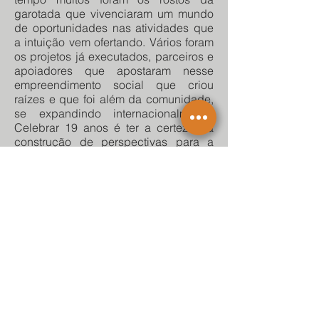
garotada que vivenciaram um mundo
de oportunidades nas atividades que
a intuição vem ofertando. Vários foram
os projetos já executados, parceiros e
apoiadores que apostaram nesse
empreendimento social que criou
raízes e que foi além da comunidade,
se expandindo internacionalmente.
Celebrar 19 anos é ter a certeza da
construção de perspectivas para a
juventude.
Gratidão a todos e todas que
contribuíram e fazem parte dessa
celebração da Vida.