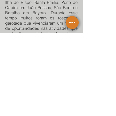
Ilha do Bispo, Santa Emília, Porto do
Capim em João Pessoa, São Bento e
Baralho em Bayeux. Durante esse
tempo muitos foram os rostos da
garotada que vivenciaram um mundo
de oportunidades nas atividades que
a intuição vem ofertando. Vários foram
os projetos já executados, parceiros e
apoiadores que apostaram nesse
empreendimento social que criou
raízes e que foi além da comunidade,
se expandindo internacionalmente.
Celebrar 19 anos é ter a certeza da
construção de perspectivas para a
juventude.
Gratidão a todos e todas que
contribuíram e fazem parte dessa
celebração da Vida.