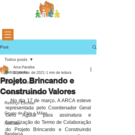
Post
Todos posts
Arca Paraiba
Todos posts
22 de mar. de 2021
1 min de leitura
Projeto Brincando e
Últimos Eventos
Construindo Valores
Atividades Continuas
   No dia 17 de março, A ARCA esteve 
Reforço Escolar
representada pelo Coordenador Geral 
Grupo de Pais e Mães
Gero Aguiar para assinatura e 
formalização do Termo de Colaboração 
Notícias
do Projeto Brincando e Construindo 
Bandarca