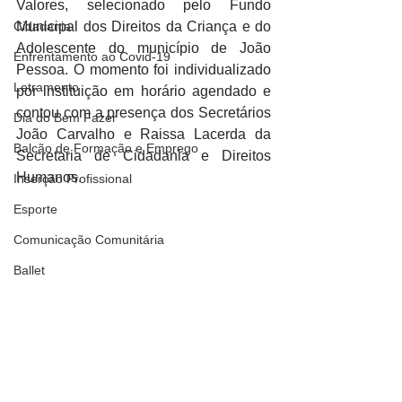
Valores, selecionado pelo Fundo 
Cidadania
Municipal dos Direitos da Criança e do 
Adolescente do município de João 
Enfrentamento ao Covid-19
Pessoa. O momento foi individualizado 
Letramento
por instituição em horário agendado e 
contou com a presença dos Secretários 
Dia do Bem Fazer
João Carvalho e Raissa Lacerda da 
Balcão de Formação e Emprego
Secretaria de Cidadania e Direitos 
Humanos.
Inserção Profissional
Esporte
Comunicação Comunitária
Ballet